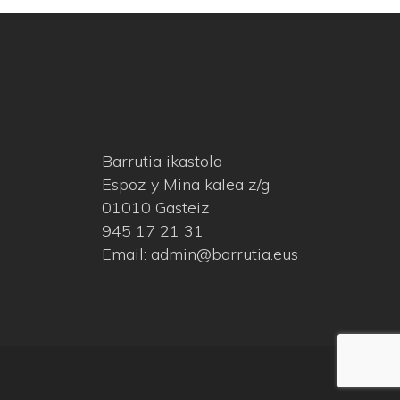
Barrutia ikastola
Espoz y Mina kalea z/g
01010 Gasteiz
945 17 21 31
Email: admin@barrutia.eus