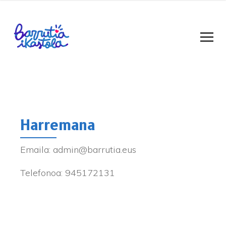
Harremana
Emaila: admin@barrutia.eus
Telefonoa: 945172131