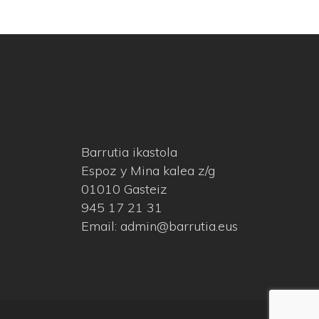
Barrutia ikastola
Espoz y Mina kalea z/g
01010 Gasteiz
945 17 21 31
Email: admin@barrutia.eus