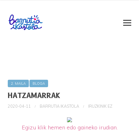
2. MAILA
BLOGA
HATZAMARRAK
2020-04-11
BARRUTIA IKASTOLA
IRUZKINIK EZ
Egizu klik hemen edo gaineko irudian.