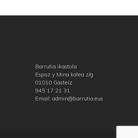
Barrutia ikastola
Espoz y Mina kalea z/g
01010 Gasteiz
945 17 21 31
Email: admin@barrutia.eus