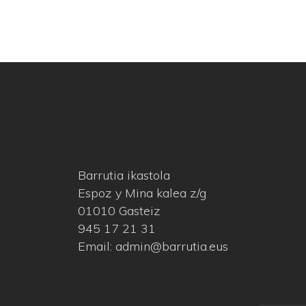
Barrutia ikastola
Espoz y Mina kalea z/g
01010 Gasteiz
945 17 21 31
Email: admin@barrutia.eus