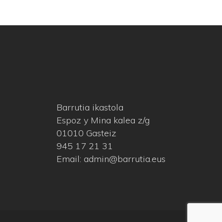
Barrutia ikastola
Espoz y Mina kalea z/g
01010 Gasteiz
945 17 21 31
Email: admin@barrutia.eus