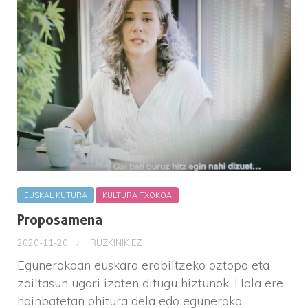
EUSKAL KUTURA
KULTURA TXOKOA
Proposamena
2020-11-20
IRUZKINIK EZ
Egunerokoan euskara erabiltzeko oztopo eta
zailtasun ugari izaten ditugu hiztunok. Hala ere
hainbatetan ohitura dela edo eguneroko