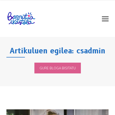
Artikuluen egilea: csadmin
GURE BLOGA BISITATU