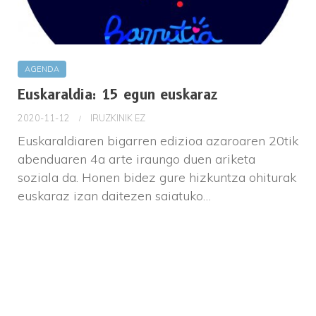
AGENDA
Euskaraldia: 15 egun euskaraz
2020-11-12
IRUZKINIK EZ
Euskaraldiaren bigarren edizioa azaroaren 20tik
abenduaren 4a arte iraungo duen ariketa
soziala da. Honen bidez gure hizkuntza ohiturak
euskaraz izan daitezen saiatuko…