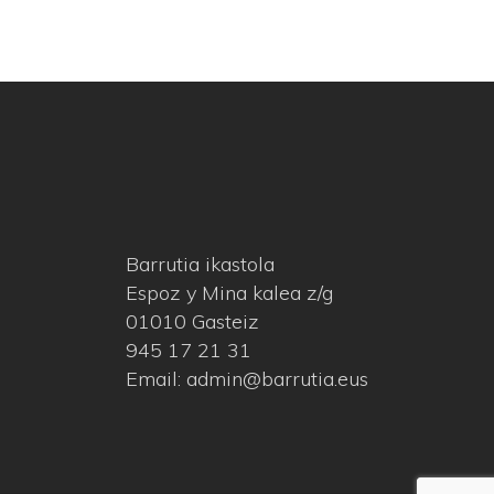
Barrutia ikastola
Espoz y Mina kalea z/g
01010 Gasteiz
945 17 21 31
Email: admin@barrutia.eus