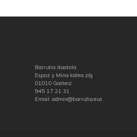
Barrutia ikastola
Espoz y Mina kalea z/g
01010 Gasteiz
945 17 21 31
Email: admin@barrutia.eus