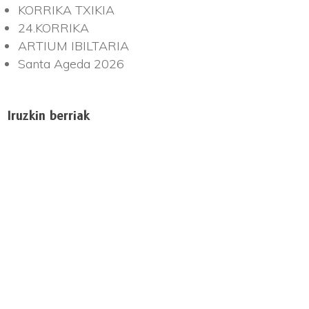
KORRIKA TXIKIA
24.KORRIKA
ARTIUM IBILTARIA
Santa Ageda 2026
Iruzkin berriak