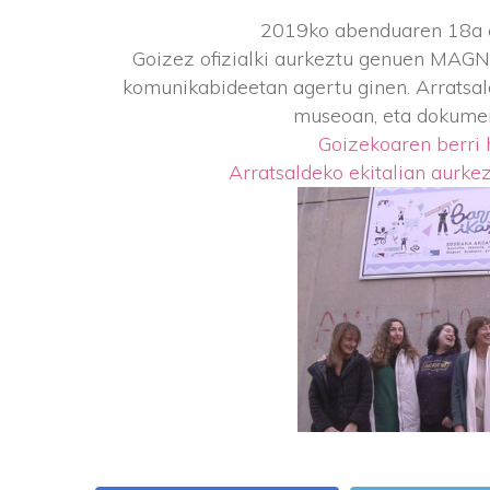
2019ko abenduaren 18a e
Goizez ofizialki aurkeztu genuen MAGN
komunikabideetan agertu ginen. Arratsa
museoan, eta dokument
Goizekoaren berri
Arratsaldeko ekitalian aurke