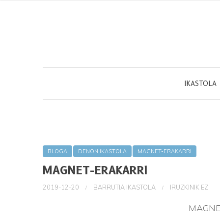
IKASTOLA
BLOGA
DENON IKASTOLA
MAGNET-ERAKARRI
MAGNET-ERAKARRI
2019-12-20
BARRUTIA IKASTOLA
IRUZKINIK EZ
MAGNE