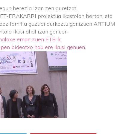
gun berezia izan zen guretzat.
ET-ERAKARRI proiektua ikastolan bertan, eta
ldez familia guztiei aurkeztu genizuen ARTIUM
ala ikusi ahal izan genuen.
 halaxe eman zuen ETB-k.
zpen bideotxo hau ere ikusi genuen.