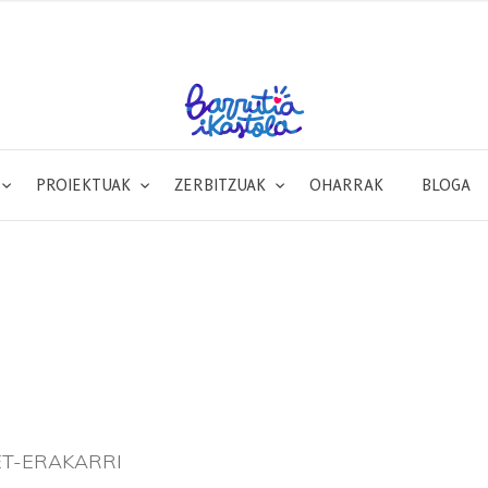
PROIEKTUAK
ZERBITZUAK
OHARRAK
BLOGA
T-ERAKARRI