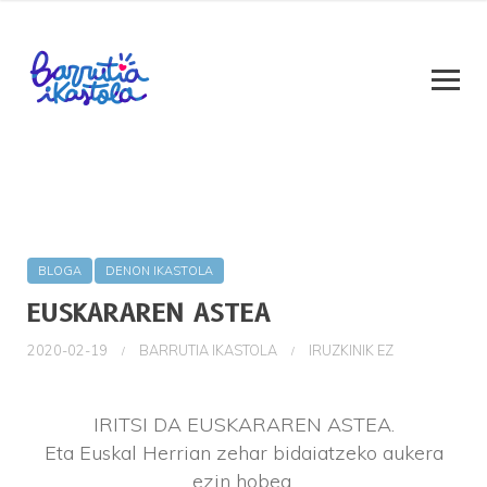
BLOGA
DENON IKASTOLA
EUSKARAREN ASTEA
2020-02-19
BARRUTIA IKASTOLA
IRUZKINIK EZ
IRITSI DA EUSKARAREN ASTEA.
Eta Euskal Herrian zehar bidaiatzeko aukera
ezin hobea.