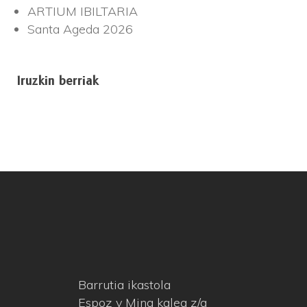
ARTIUM IBILTARIA
Santa Ageda 2026
Iruzkin berriak
Barrutia ikastola
Espoz y Mina kalea z/g