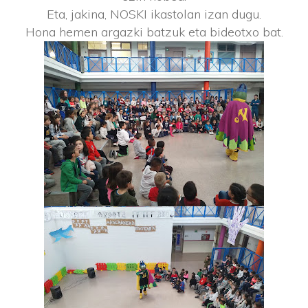
Eta, jakina, NOSKI ikastolan izan dugu.
Hona hemen argazki batzuk eta bideotxo bat.