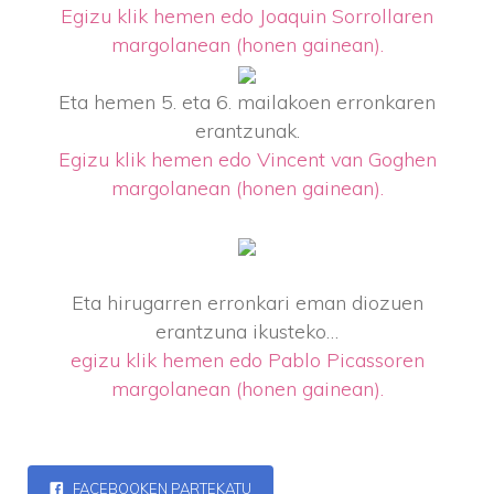
Egizu klik hemen edo Joaquin Sorrollaren
margolanean (honen gainean).
Eta hemen 5. eta 6. mailakoen erronkaren
erantzunak.
Egizu klik hemen edo Vincent van Goghen
margolanean (honen gainean).
Eta hirugarren erronkari eman diozuen
erantzuna ikusteko…
egizu klik hemen edo Pablo Picassoren
margolanean (honen gainean).
FACEBOOKEN PARTEKATU