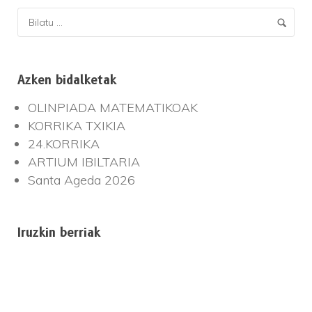
Azken bidalketak
OLINPIADA MATEMATIKOAK
KORRIKA TXIKIA
24.KORRIKA
ARTIUM IBILTARIA
Santa Ageda 2026
Iruzkin berriak