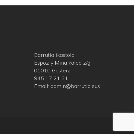
Barrutia ikastola
Espoz y Mina kalea z/g
01010 Gasteiz
945 17 21 31
Email: admin@barrutia.eus