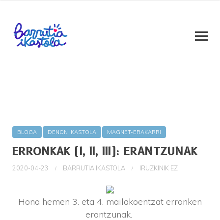
BLOGA
DENON IKASTOLA
MAGNET-ERAKARRI
ERRONKAK (I, II, III): ERANTZUNAK
2020-04-23
BARRUTIA IKASTOLA
IRUZKINIK EZ
Hona hemen 3. eta 4. mailakoentzat erronken
erantzunak.