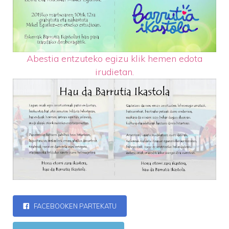
Abestia entzuteko egizu klik hemen edota
irudietan.
FACEBOOKEN PARTEKATU