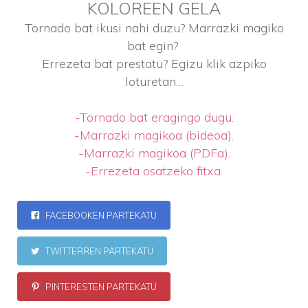
KOLOREEN GELA
Tornado bat ikusi nahi duzu? Marrazki magiko
bat egin?
Errezeta bat prestatu? Egizu klik azpiko
loturetan…
-Tornado bat eragingo dugu.
-Marrazki magikoa (bideoa).
-Marrazki magikoa (PDFa).
-Errezeta osatzeko fitxa.
FACEBOOKEN PARTEKATU
TWITTERREN PARTEKATU
PINTERESTEN PARTEKATU