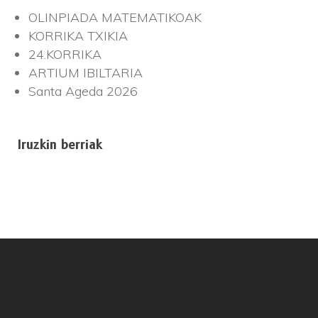
OLINPIADA MATEMATIKOAK
KORRIKA TXIKIA
24.KORRIKA
ARTIUM IBILTARIA
Santa Ageda 2026
Iruzkin berriak