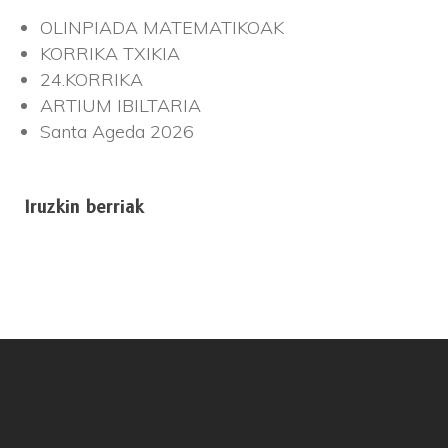
OLINPIADA MATEMATIKOAK
KORRIKA TXIKIA
24.KORRIKA
ARTIUM IBILTARIA
Santa Ageda 2026
Iruzkin berriak