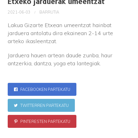
Etxeko jarduerak umeentzat
2021-06-03
BARRUTIA
Lakua Gizarte Etxean umeentzat hainbat
jarduera antolatu dira ekainean 2-14 urte
arteko ikasleentzat.
Jarduera hauen artean daude zunba, haur
antzerkia, dantza, yoga eta lantegiak.
FACEBOOKEN PARTEKATU
TWITTERREN PARTEKATU
PINTERESTEN PARTEKATU