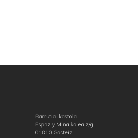
Barrutia ikastola
Espoz y Mina kalea z/g
01010 Gasteiz