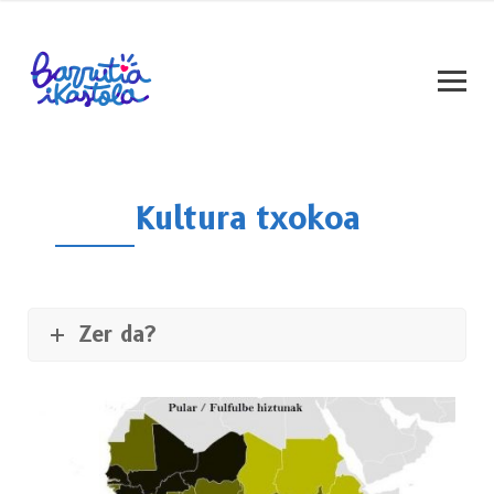
Kultura txokoa
Zer da?