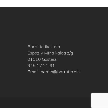
Barrutia ikastola
Espoz y Mina kalea z/g
01010 Gasteiz
945 17 21 31
Email: admin@barrutia.eus