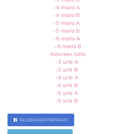
-4 maila A.
-4 maila B.
-5 maila A.
-5 maila B.
-6 maila A
– 6 maila B
-Koloreen Gela.
-3 urte A
-3 urte B.
-4 urte A
-4 urte B.
-5 urte A.
-5 urte B.
FACEBOOKEN PARTEKATU