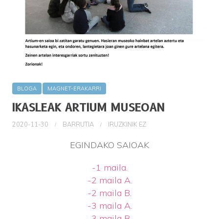
BLOGA
MAGNET-ERAKARRI
IKASLEAK ARTIUM MUSEOAN
2020-11-30
BARRUTIA
IRUZKINIK EZ
EGINDAKO SAIOAK
-1 maila.
-2 maila A.
-2 maila B.
-3 maila A.
-3 maila B.