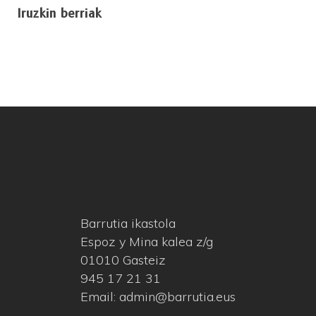
Iruzkin berriak
Barrutia ikastola
Espoz y Mina kalea z/g
01010 Gasteiz
945 17 21 31
Email: admin@barrutia.eus