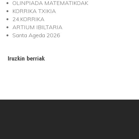
OLINPIADA MATEMATIKOAK
KORRIKA TXIKIA
24.KORRIKA
ARTIUM IBILTARIA
Santa Ageda 2026
Iruzkin berriak