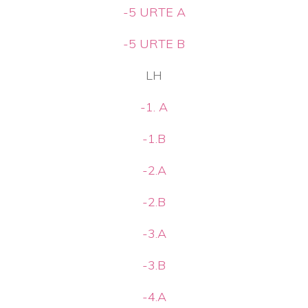
-5 URTE A
-5 URTE B
LH
-1. A
-1.B
-2.A
-2.B
-3.A
-3.B
-4.A