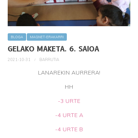
BLOGA
MAGNET-ERAKARRI
GELAKO MAKETA. 6. SAIOA
2021-10-31
BARRUTIA
LANAREKIN AURRERA!
HH
-3 URTE
-4 URTE A
-4 URTE B