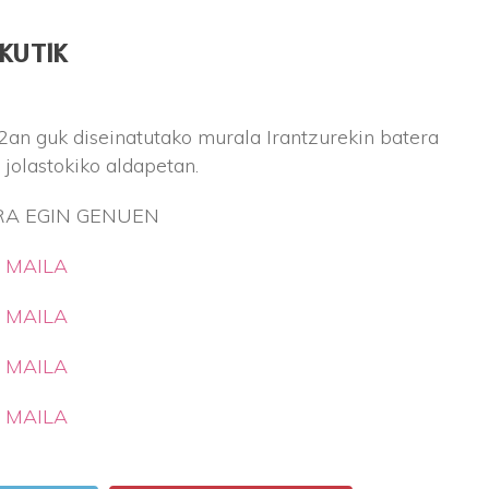
KUTIK
 guk diseinatutako murala Irantzurekin batera
jolastokiko aldapetan.
RA EGIN GENUEN
. MAILA
. MAILA
. MAILA
. MAILA