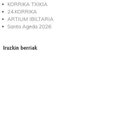
KORRIKA TXIKIA
24.KORRIKA
ARTIUM IBILTARIA
Santa Ageda 2026
Iruzkin berriak