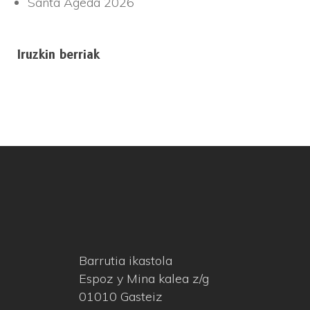
Santa Ageda 2026
Iruzkin berriak
Barrutia ikastola
Espoz y Mina kalea z/g
01010 Gasteiz