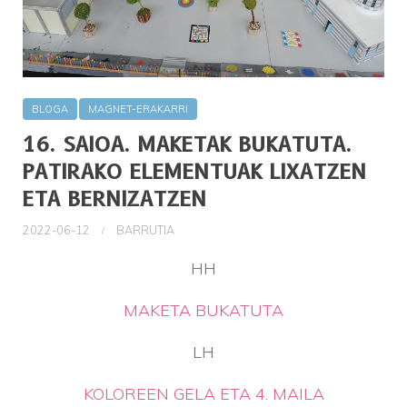
BLOGA
MAGNET-ERAKARRI
16. SAIOA. MAKETAK BUKATUTA.
PATIRAKO ELEMENTUAK LIXATZEN
ETA BERNIZATZEN
2022-06-12
BARRUTIA
HH
MAKETA BUKATUTA
LH
KOLOREEN GELA ETA 4. MAILA