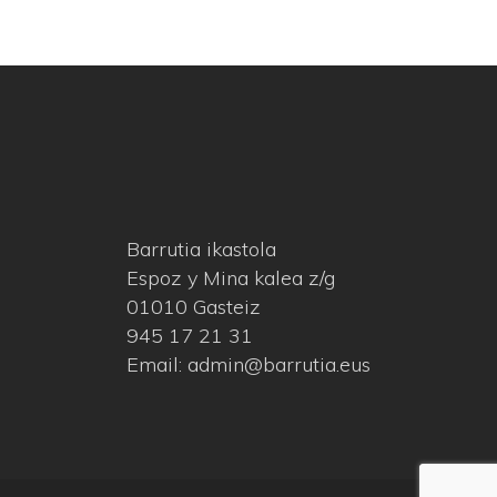
Barrutia ikastola
Espoz y Mina kalea z/g
01010 Gasteiz
945 17 21 31
Email: admin@barrutia.eus