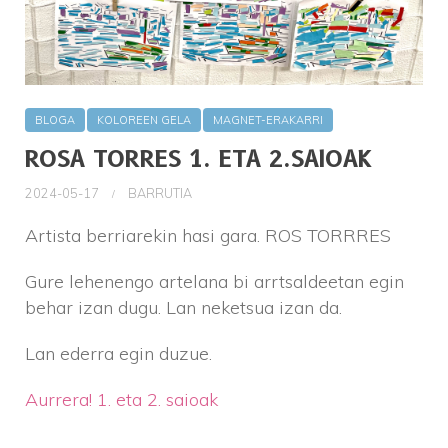
BLOGA
KOLOREEN GELA
MAGNET-ERAKARRI
ROSA TORRES 1. ETA 2.SAIOAK
2024-05-17
BARRUTIA
Artista berriarekin hasi gara. ROS TORRRES
Gure lehenengo artelana bi arrtsaldeetan egin
behar izan dugu. Lan neketsua izan da.
Lan ederra egin duzue.
Aurrera! 1. eta 2. saioak