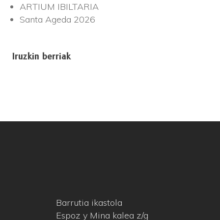
ARTIUM IBILTARIA
Santa Ageda 2026
Iruzkin berriak
Barrutia ikastola
Espoz y Mina kalea z/g