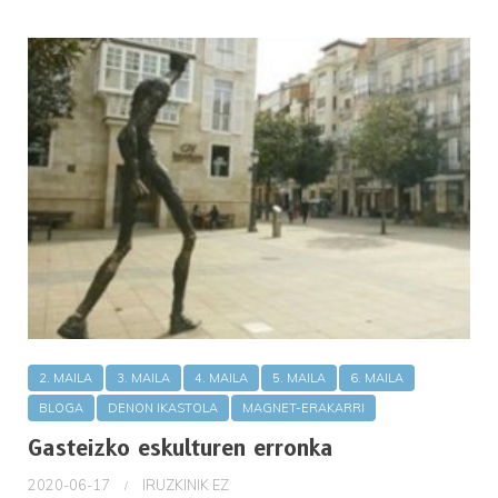
2. MAILA
3. MAILA
4. MAILA
5. MAILA
6. MAILA
BLOGA
DENON IKASTOLA
MAGNET-ERAKARRI
Gasteizko eskulturen erronka
2020-06-17
IRUZKINIK EZ