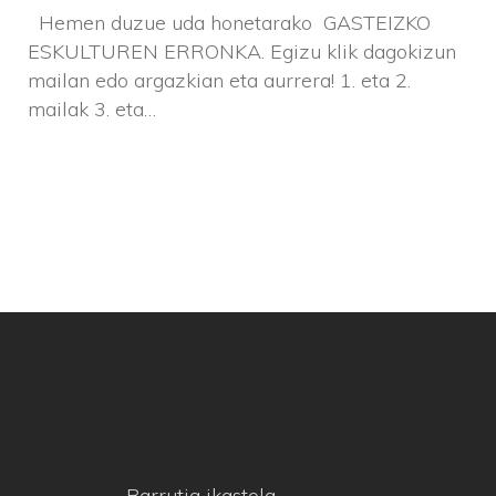
Hemen duzue uda honetarako GASTEIZKO
ESKULTUREN ERRONKA. Egizu klik dagokizun
mailan edo argazkian eta aurrera! 1. eta 2.
mailak 3. eta…
Barrutia ikastola