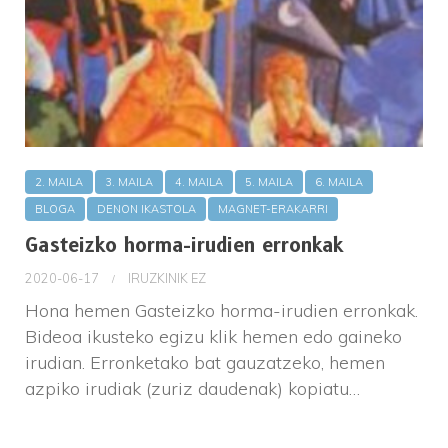
2. MAILA
3. MAILA
4. MAILA
5. MAILA
6. MAILA
BLOGA
DENON IKASTOLA
MAGNET-ERAKARRI
Gasteizko horma-irudien erronkak
2020-06-17
IRUZKINIK EZ
Hona hemen Gasteizko horma-irudien erronkak.
Bideoa ikusteko egizu klik hemen edo gaineko
irudian. Erronketako bat gauzatzeko, hemen
azpiko irudiak (zuriz daudenak) kopiatu…