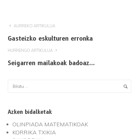
AURREKO ARTIKULUA
Gasteizko eskulturen erronka
HURRENGO ARTIKULUA
Seigarren mailakoak badoaz...
Azken bidalketak
OLINPIADA MATEMATIKOAK
KORRIKA TXIKIA