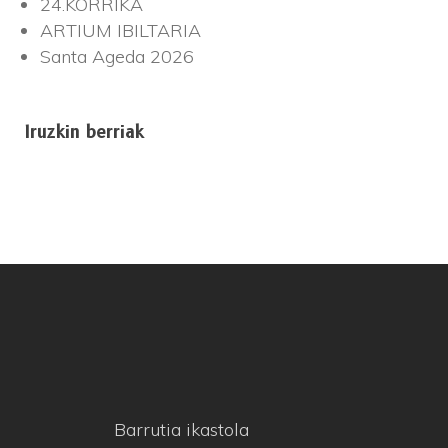
24.KORRIKA
ARTIUM IBILTARIA
Santa Ageda 2026
Iruzkin berriak
Barrutia ikastola