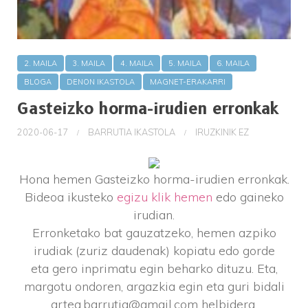
2. MAILA
3. MAILA
4. MAILA
5. MAILA
6. MAILA
BLOGA
DENON IKASTOLA
MAGNET-ERAKARRI
Gasteizko horma-irudien erronkak
2020-06-17
BARRUTIA IKASTOLA
IRUZKINIK EZ
Hona hemen Gasteizko horma-irudien erronkak.
Bideoa ikusteko
egizu klik hemen
edo gaineko
irudian.
Erronketako bat gauzatzeko, hemen azpiko
irudiak (zuriz daudenak) kopiatu edo gorde
eta gero inprimatu egin beharko dituzu. Eta,
margotu ondoren, argazkia egin eta guri bidali
artea.barrutia@gmail.com helbidera.