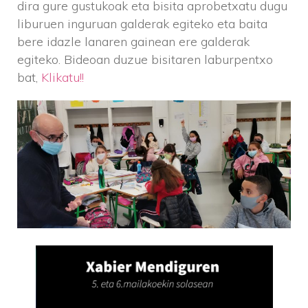
dira gure gustukoak eta bisita aprobetxatu dugu
liburuen inguruan galderak egiteko eta baita
bere idazle lanaren gainean ere galderak
egiteko. Bideoan duzue bisitaren laburpentxo
bat,
Klikatu!!