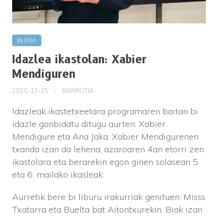
BLOGA
Idazlea ikastolan: Xabier
Mendiguren
2020-12-15
BARRUTIA
Idazleak ikastetxeetara programaren baitan bi
idazle gonbidatu ditugu aurten: Xabier
Mendigure eta Ana Jaka. Xabier Mendigurenen
txanda izan da lehena, azaroaren 4an etorri zen
ikastolara eta berarekin egon ginen solasean 5.
eta 6. mailako ikasleak.
Aurretik bere bi liburu irakurriak genituen: Misss
Txatarra eta Buelta bat Aitontxurekin. Biak izan