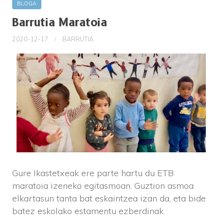
BLOGA
Barrutia Maratoia
2020-12-17
BARRUTIA
Gure Ikastetxeak ere parte hartu du ETB
maratoia izeneko egitasmoan. Guztion asmoa
elkartasun tanta bat eskaintzea izan da, eta bide
batez eskolako estamentu ezberdinak