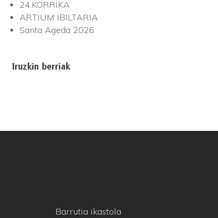
24.KORRIKA
ARTIUM IBILTARIA
Santa Ageda 2026
Iruzkin berriak
Barrutia ikastola