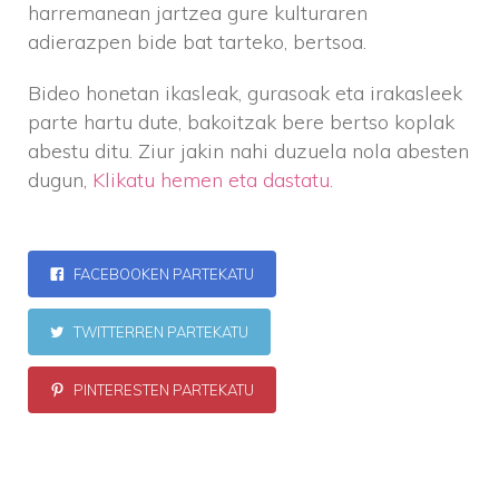
harremanean jartzea gure kulturaren
adierazpen bide bat tarteko, bertsoa.
Bideo honetan ikasleak, gurasoak eta irakasleek
parte hartu dute, bakoitzak bere bertso koplak
abestu ditu. Ziur jakin nahi duzuela nola abesten
dugun,
Klikatu hemen eta dastatu.
FACEBOOKEN PARTEKATU
TWITTERREN PARTEKATU
PINTERESTEN PARTEKATU