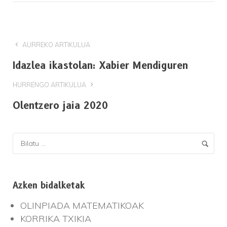
AURREKO ARTIKULUA
Idazlea ikastolan: Xabier Mendiguren
HURRENGO ARTIKULUA
Olentzero jaia 2020
Azken bidalketak
OLINPIADA MATEMATIKOAK
KORRIKA TXIKIA