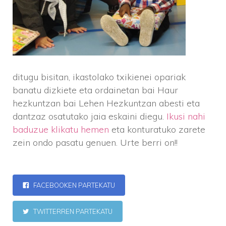
ditugu bisitan, ikastolako txikienei opariak
banatu dizkiete eta ordainetan bai Haur
hezkuntzan bai Lehen Hezkuntzan abesti eta
dantzaz osatutako jaia eskaini diegu.
Ikusi nahi
baduzue klikatu hemen
eta konturatuko zarete
zein ondo pasatu genuen.
Urte berri on!!
FACEBOOKEN PARTEKATU
TWITTERREN PARTEKATU