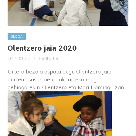
BLOGA
Olentzero jaia 2020
2021-01-02
BARRUTIA
Urtero bezala ospatu dugu Olentzero jaia,
aurten osasun neurriak tarteko muga
gehiagorekin. Olentzero eta Mari Domi
ngi izan