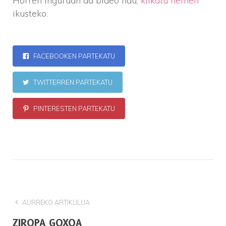
Horren inguruan da bideo hau,
klikatu hemen
ikusteko.
FACEBOOKEN PARTEKATU
TWITTERREN PARTEKATU
PINTERESTEN PARTEKATU
AURREKO ARTIKULUA
ZIROPA GOXOA