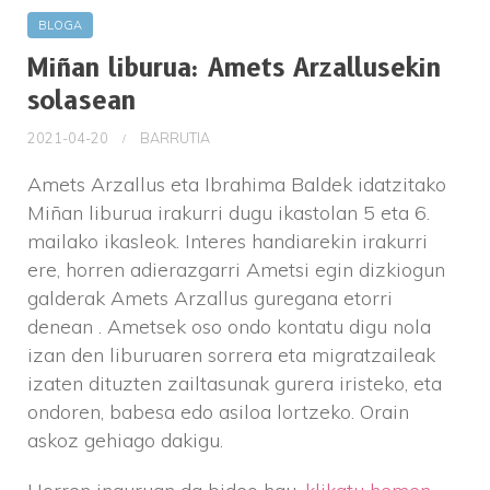
BLOGA
Miñan liburua: Amets Arzallusekin
solasean
2021-04-20
BARRUTIA
Amets Arzallus eta Ibrahima Baldek idatzitako
Miñan liburua irakurri dugu ikastolan 5 eta 6.
mailako ikasleok. Interes handiarekin irakurri
ere, horren adierazgarri Ametsi egin dizkiogun
galderak Amets Arzallus guregana etorri
denean . Ametsek oso ondo kontatu digu nola
izan den liburuaren sorrera eta migratzaileak
izaten dituzten zailtasunak gurera iristeko, eta
ondoren, babesa edo asiloa lortzeko. Orain
askoz gehiago dakigu.