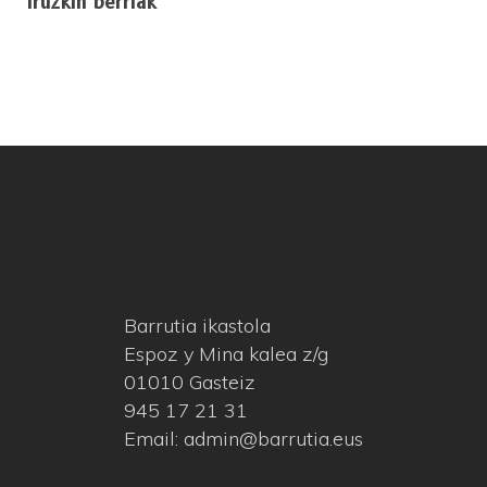
Iruzkin berriak
Barrutia ikastola
Espoz y Mina kalea z/g
01010 Gasteiz
945 17 21 31
Email: admin@barrutia.eus