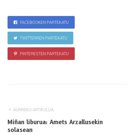
FACEBOOKEN PARTEKATU
TWITTERREN PARTEKATU
PINTERESTEN PARTEKATU
AURREKO ARTIKULUA
Miñan liburua: Amets Arzallusekin
solasean