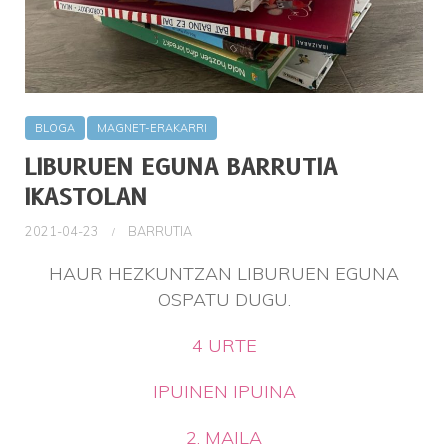
BLOGA
MAGNET-ERAKARRI
LIBURUEN EGUNA BARRUTIA
IKASTOLAN
2021-04-23
BARRUTIA
HAUR HEZKUNTZAN LIBURUEN EGUNA
OSPATU DUGU.
4 URTE
IPUINEN IPUINA
2. MAILA