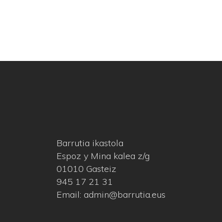
Barrutia ikastola
Espoz y Mina kalea z/g
01010 Gasteiz
945 17 21 31
Email: admin@barrutia.eus