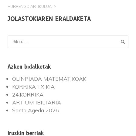
HURRENGO ARTIKULUA
JOLASTOKIAREN ERALDAKETA
Azken bidalketak
OLINPIADA MATEMATIKOAK
KORRIKA TXIKIA
24.KORRIKA
ARTIUM IBILTARIA
Santa Ageda 2026
Iruzkin berriak