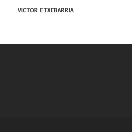
VICTOR ETXEBARRIA