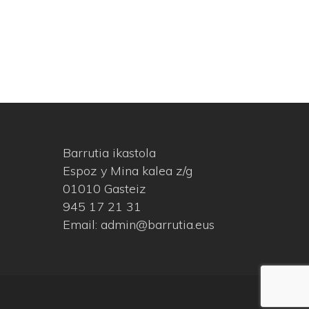
Barrutia ikastola
Espoz y Mina kalea z/g
01010 Gasteiz
945 17 21 31
Email: admin@barrutia.eus