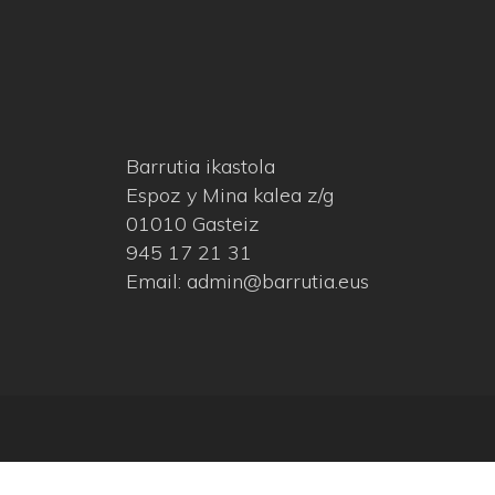
Barrutia ikastola
Espoz y Mina kalea z/g
01010 Gasteiz
945 17 21 31
Email: admin@barrutia.eus