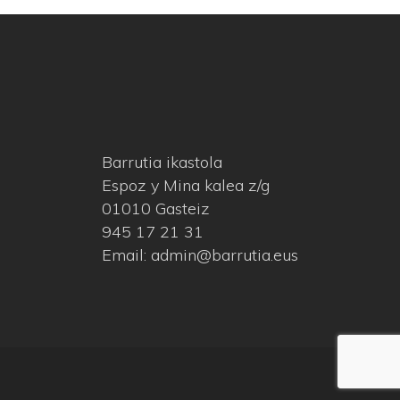
Barrutia ikastola
Espoz y Mina kalea z/g
01010 Gasteiz
945 17 21 31
Email: admin@barrutia.eus