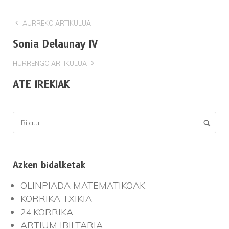
AURREKO ARTIKULUA
Sonia Delaunay IV
HURRENGO ARTIKULUA
ATE IREKIAK
Azken bidalketak
OLINPIADA MATEMATIKOAK
KORRIKA TXIKIA
24.KORRIKA
ARTIUM IBILTARIA