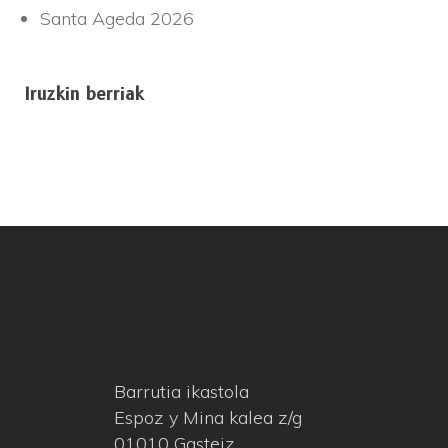
Santa Ageda 2026
Iruzkin berriak
Barrutia ikastola
Espoz y Mina kalea z/g
01010 Gasteiz