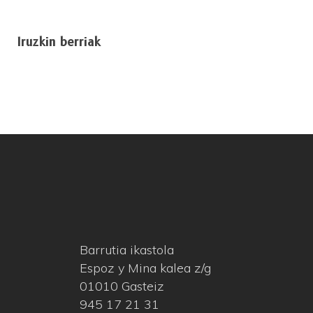
Iruzkin berriak
Barrutia ikastola
Espoz y Mina kalea z/g
01010 Gasteiz
945 17 21 31