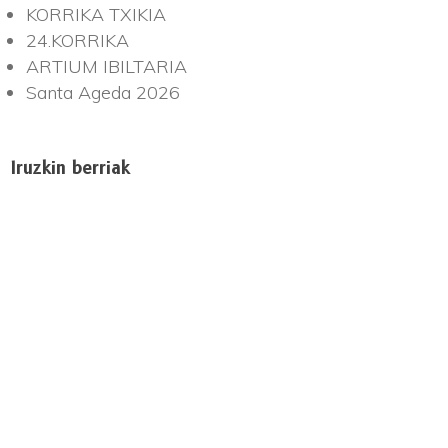
KORRIKA TXIKIA
24.KORRIKA
ARTIUM IBILTARIA
Santa Ageda 2026
Iruzkin berriak