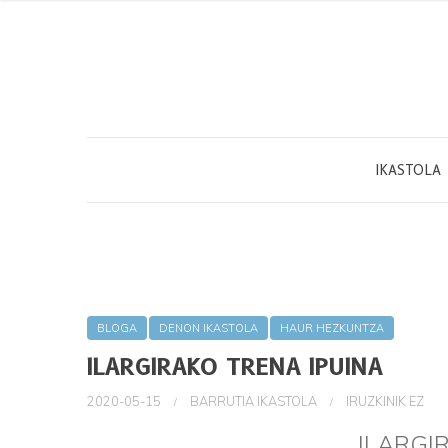
IKASTOLA
BLOGA
DENON IKASTOLA
HAUR HEZKUNTZA
ILARGIRAKO TRENA IPUINA
2020-05-15
BARRUTIA IKASTOLA
IRUZKINIK EZ
ILARGI