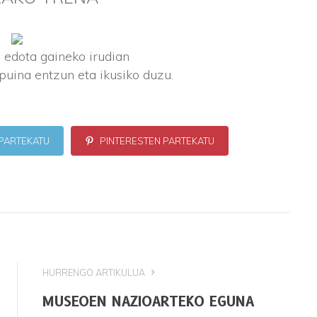
n
edota gaineko irudian
ipuina entzun eta ikusiko duzu.
PARTEKATU
PINTERESTEN PARTEKATU
HURRENGO ARTIKULUA
MUSEOEN NAZIOARTEKO EGUNA