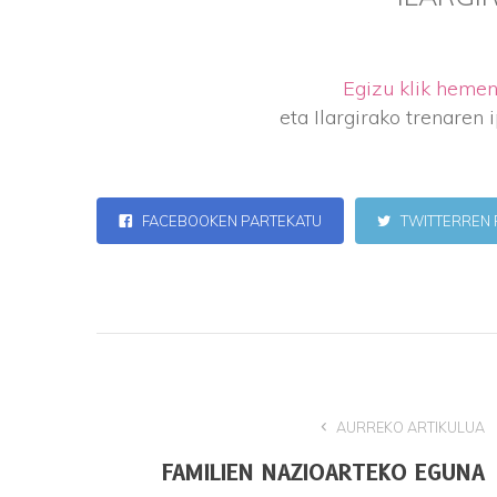
Egizu klik heme
eta Ilargirako trenaren 
FACEBOOKEN PARTEKATU
TWITTERREN 
AURREKO ARTIKULUA
FAMILIEN NAZIOARTEKO EGUNA