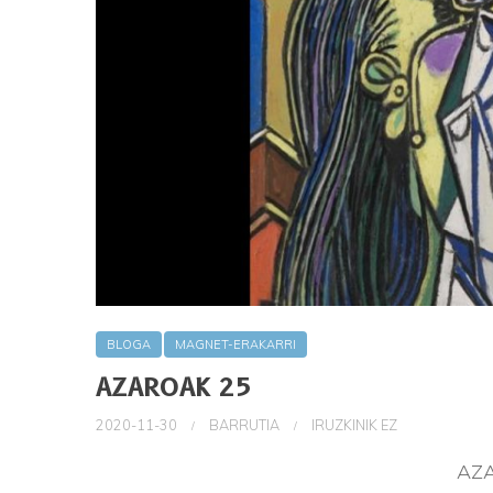
BLOGA
MAGNET-ERAKARRI
AZAROAK 25
2020-11-30
BARRUTIA
IRUZKINIK EZ
AZ