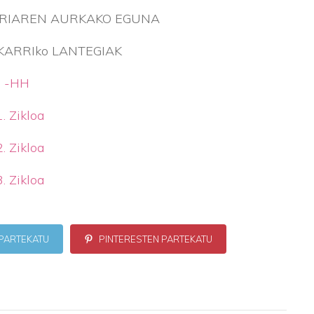
RIAREN AURKAKO EGUNA
ARRIko LANTEGIAK
-HH
1. Zikloa
2. Zikloa
3. Zikloa
PARTEKATU
PINTERESTEN PARTEKATU