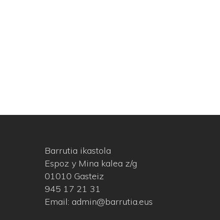
Barrutia ikastola
Espoz y Mina kalea z/g
01010 Gasteiz
945 17 21 31
Email: admin@barrutia.eus