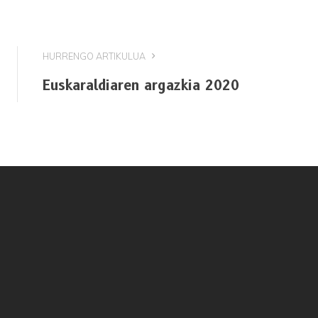
HURRENGO ARTIKULUA
Euskaraldiaren argazkia 2020