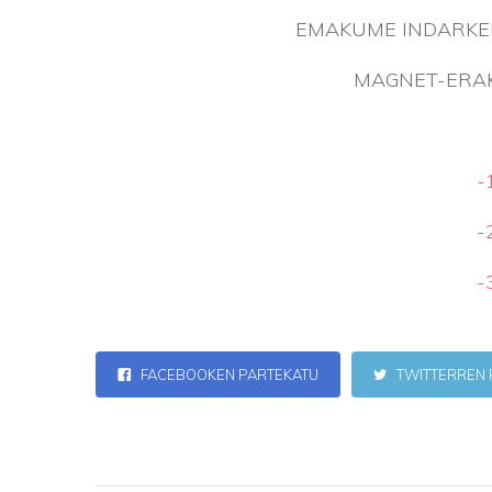
EMAKUME INDARKE
MAGNET-ERAK
-
-
-
FACEBOOKEN PARTEKATU
TWITTERREN 