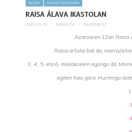
BLOGA
MAGNET-ERAKARRI
RAISA ÁLAVA IKASTOLAN
2020-11-30
BARRUTIA
IRUZKINIK EZ
Azaroaren 12an Raisa Á
Raisa artista bat da, marrazkilar
3., 4., 5. eta 6. mailakoekin egongo da. Mom
egiten hasi gara. Hurrengo aste
1
-3
-4
-5