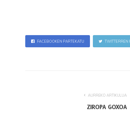
FACEBOOKEN PARTEKATU
TWITTERREN 
AURREKO ARTIKULUA
ZIROPA GOXOA