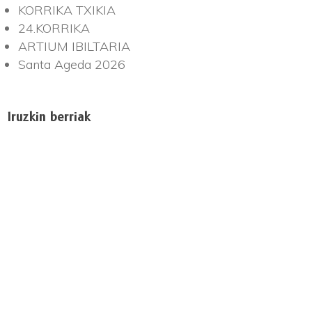
KORRIKA TXIKIA
24.KORRIKA
ARTIUM IBILTARIA
Santa Ageda 2026
Iruzkin berriak