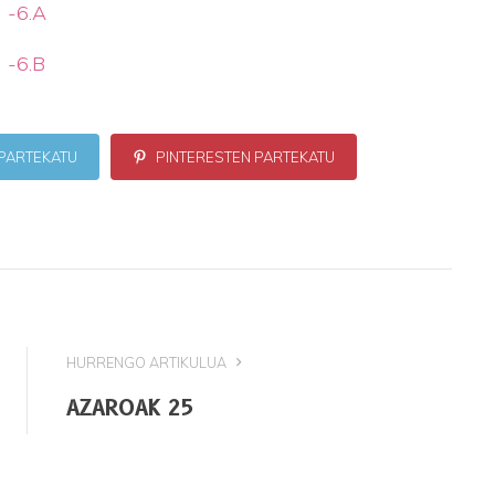
-6.A
-6.B
PARTEKATU
PINTERESTEN PARTEKATU
HURRENGO ARTIKULUA
AZAROAK 25