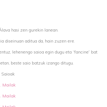
lava hasi zen gurekin lanean.
ia diseinuan aditua da, hain zuzen ere.
entuz, lehenengo saioa egin dugu eta “fancine” bat
etan, beste saio batzuk izango ditugu.
. Saioak
. Mailak
. Mailak
. Mailak