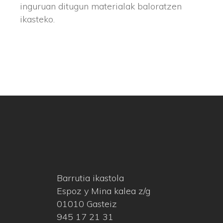
inguruan ditugun materialak baloratzen
ikasteko.
Barrutia ikastola
Espoz y Mina kalea z/g
01010 Gasteiz
945 17 21 31