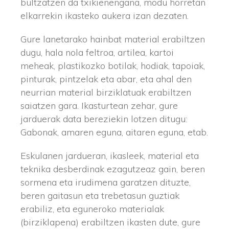
bultzatzen da txikienengana, modu horretan
elkarrekin ikasteko aukera izan dezaten.
Gure lanetarako hainbat material erabiltzen
dugu, hala nola feltroa, artilea, kartoi
meheak, plastikozko botilak, hodiak, tapoiak,
pinturak, pintzelak eta abar, eta ahal den
neurrian material birziklatuak erabiltzen
saiatzen gara. Ikasturtean zehar, gure
jarduerak data bereziekin lotzen ditugu:
Gabonak, amaren eguna, aitaren eguna, etab.
Eskulanen jardueran, ikasleek, material eta
teknika desberdinak ezagutzeaz gain, beren
sormena eta irudimena garatzen dituzte,
beren gaitasun eta trebetasun guztiak
erabiliz, eta eguneroko materialak
(birziklapena) erabiltzen ikasten dute, gure