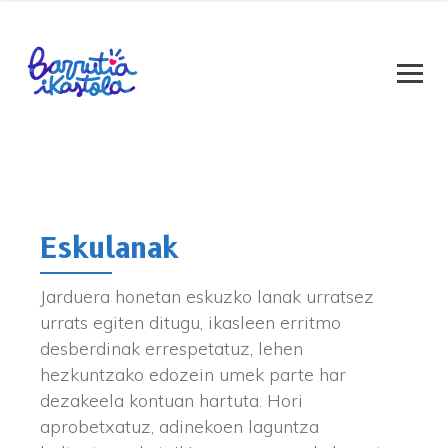
Eskulanak
Jarduera honetan eskuzko lanak urratsez
urrats egiten ditugu, ikasleen erritmo
desberdinak errespetatuz, lehen
hezkuntzako edozein umek parte har
dezakeela kontuan hartuta. Hori
aprobetxatuz, adinekoen laguntza