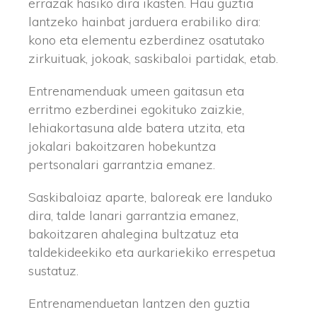
errazak hasiko dira ikasten. Hau guztia
lantzeko hainbat jarduera erabiliko dira:
kono eta elementu ezberdinez osatutako
zirkuituak, jokoak, saskibaloi partidak, etab.
Entrenamenduak umeen gaitasun eta
erritmo ezberdinei egokituko zaizkie,
lehiakortasuna alde batera utzita, eta
jokalari bakoitzaren hobekuntza
pertsonalari garrantzia emanez.
Saskibaloiaz aparte, baloreak ere landuko
dira, talde lanari garrantzia emanez,
bakoitzaren ahalegina bultzatuz eta
taldekideekiko eta aurkariekiko errespetua
sustatuz.
Entrenamenduetan lantzen den guztia