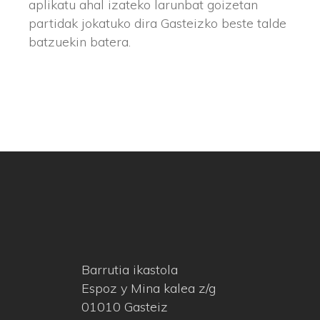
aplikatu ahal izateko larunbat goizetan
partidak jokatuko dira Gasteizko beste talde
batzuekin batera.
Barrutia ikastola
Espoz y Mina kalea z/g
01010 Gasteiz