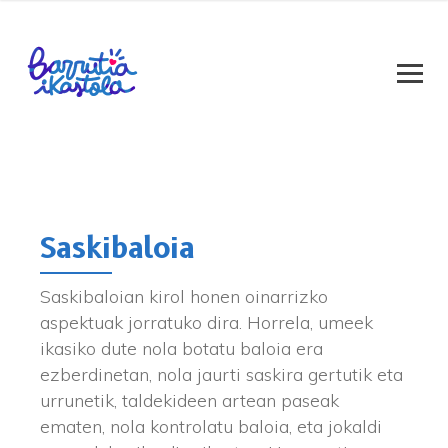
Saskibaloia
Saskibaloian kirol honen oinarrizko
aspektuak jorratuko dira. Horrela, umeek
ikasiko dute nola botatu baloia era
ezberdinetan, nola jaurti saskira gertutik eta
urrunetik, taldekideen artean paseak
ematen, nola kontrolatu baloia, eta jokaldi