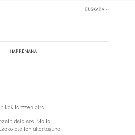
HARREMANA
nikak lantzen dira.
ozein dela ere. Maila
atzeko eta lehiakortasuna