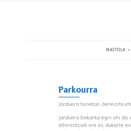
IKASTOLA
Parkourra
Jarduera honetan, bereizita et
Jarduera bakarka egin ohi da, 
diferentziek ere ez dakarte er