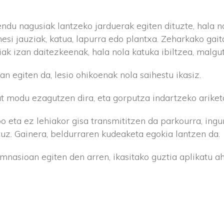
du nagusiak lantzeko jarduerak egiten dituzte, hala no
hesi jauziak, katua, lapurra edo plantxa. Zeharkako gait
iak izan daitezkeenak, hala nola katuka ibiltzea, malgu
 egiten da, lesio ohikoenak nola saihestu ikasiz.
t modu ezagutzen dira, eta gorputza indartzeko ariketa
 eta ez lehiakor gisa transmititzen da parkourra, ingu
tuz. Gainera, beldurraren kudeaketa egokia lantzen da.
mnasioan egiten den arren, ikasitako guztia aplikatu ah