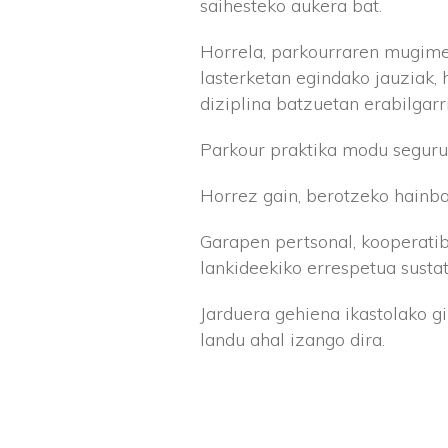
saihesteko aukera bat.
Horrela, parkourraren mugimen
lasterketan egindako jauziak, 
diziplina batzuetan erabilgarr
Parkour praktika modu seguruan
Horrez gain, berotzeko hainba
Garapen pertsonal, kooperatibo
lankideekiko errespetua susta
Jarduera gehiena ikastolako gi
landu ahal izango dira.