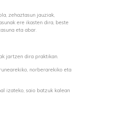
la, zehaztasun jauziak,
asunak ere ikasten dira, beste
tasuna eta abar.
k jartzen dira praktikan.
runearekiko, norberarekiko eta
al izateko, saio batzuk kalean