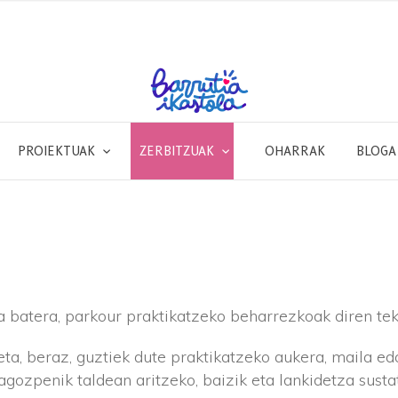
PROIEKTUAK
ZERBITZUAK
OHARRAK
BLOGA
a batera, parkour praktikatzeko beharrezkoak diren tek
eta, beraz, guztiek dute praktikatzeko aukera, maila ed
agozpenik taldean aritzeko, baizik eta lankidetza sust