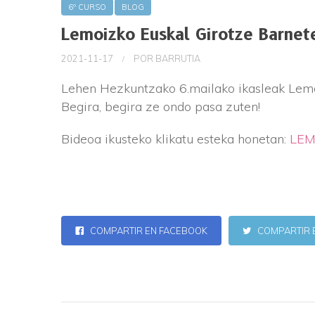
6º CURSO
BLOG
Lemoizko Euskal Girotze Barnet
2021-11-17
POR
BARRUTIA
Lehen Hezkuntzako 6.mailako ikasleak Lemoi
Begira, begira ze ondo pasa zuten!
Bideoa ikusteko klikatu esteka honetan:
LEM
COMPARTIR EN FACEBOOK
COMPARTIR 