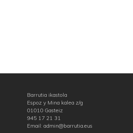
Barrutia ikastola
Espoz y Mina kalea z/g
01010 Gasteiz
945 17 21 31
Email: admin@barrutia.eus