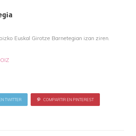
egia
zko Euskal Girotze Barnetegian izan ziren.
OIZ
EN TWITTER
COMPARTIR EN PINTEREST