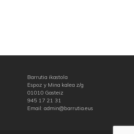
Barrutia ikastola
Espoz y Mina kalea z/g
01010 Gasteiz
945 17 21 31
Email: admin@barrutia.eus