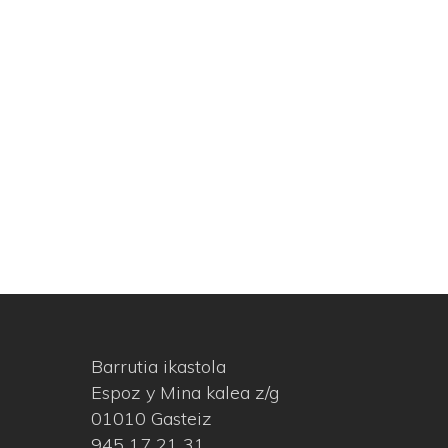
Barrutia ikastola
Espoz y Mina kalea z/g
01010 Gasteiz
945 17 21 31