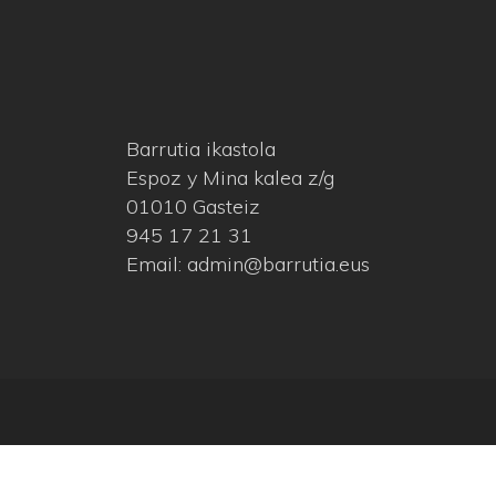
Barrutia ikastola
Espoz y Mina kalea z/g
01010 Gasteiz
945 17 21 31
Email: admin@barrutia.eus