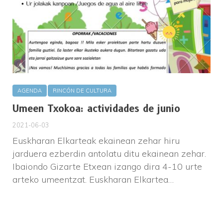
AGENDA
RINCÓN DE CULTURA
Umeen Txokoa: actividades de junio
2021-06-03
Euskharan Elkarteak ekainean zehar hiru
jarduera ezberdin antolatu ditu ekainean zehar.
Ibaiondo Gizarte Etxean izango dira 4-10 urte
arteko umeentzat. Euskharan Elkartea…