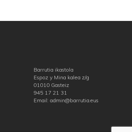
Barrutia ikastola
Espoz y Mina kalea z/g
01010 Gasteiz
945 17 21 31
Email: admin@barrutia.eus