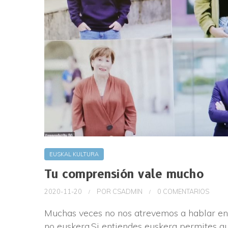
EUSKAL KULTURA
Tu comprensión vale mucho
2020-11-20
POR
CSADMIN
0 COMENTARIOS
Muchas veces no nos atrevemos a hablar en
no euskera.
Si entiendes euskera permites qu