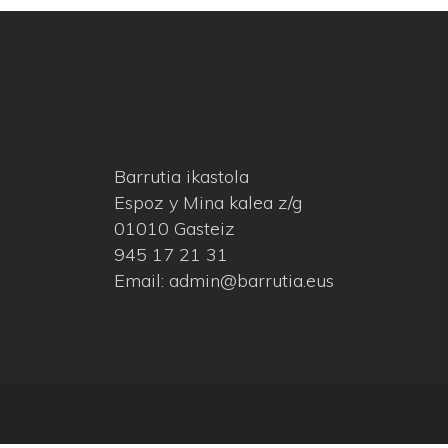
Barrutia ikastola
Espoz y Mina kalea z/g
01010 Gasteiz
945 17 21 31
Email: admin@barrutia.eus