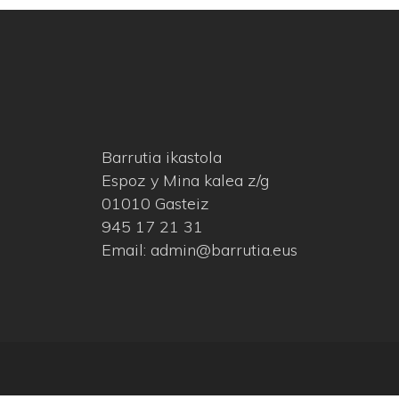
Barrutia ikastola
Espoz y Mina kalea z/g
01010 Gasteiz
945 17 21 31
Email: admin@barrutia.eus